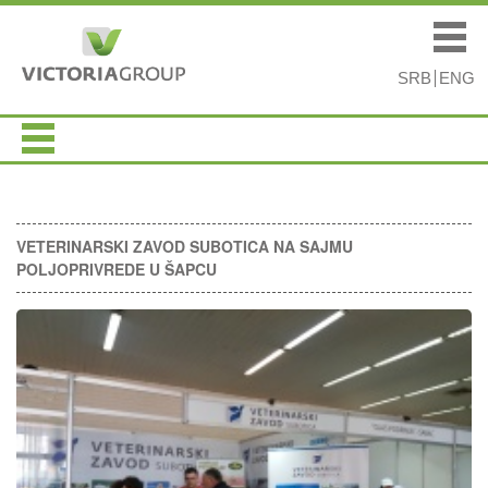
Skip to
Skip to
main
navigation
Main menu
content
SRB
ENG
VETERINARSKI ZAVOD SUBOTICA NA SAJMU
POLJOPRIVREDE U ŠAPCU