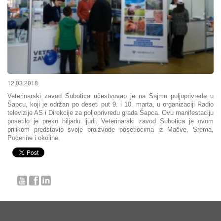
12.03.2018
Veterinarski zavod Subotica učestvovao je na Sajmu poljoprivrede u
Šapcu, koji je održan po deseti put 9. i 10. marta, u organizaciji Radio
televizije AS i Direkcije za poljoprivredu grada Šapca. Ovu manifestaciju
posetilo je preko hiljadu ljudi. Veterinarski zavod Subotica je ovom
prilikom predstavio svoje proizvode posetiocima iz Mačve, Srema,
Pocerine i okoline.